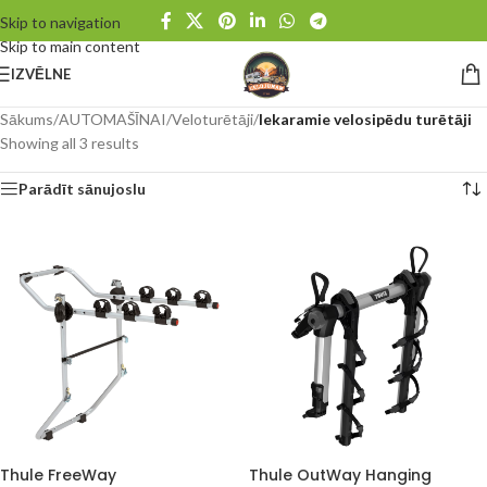
Skip to navigation
Skip to main content
IZVĒLNE
Sākums
/
AUTOMAŠĪNAI
/
Veloturētāji
/
Iekaramie velosipēdu turētāji
Showing all 3 results
Parādīt sānujoslu
Thule FreeWay
Thule OutWay Hanging