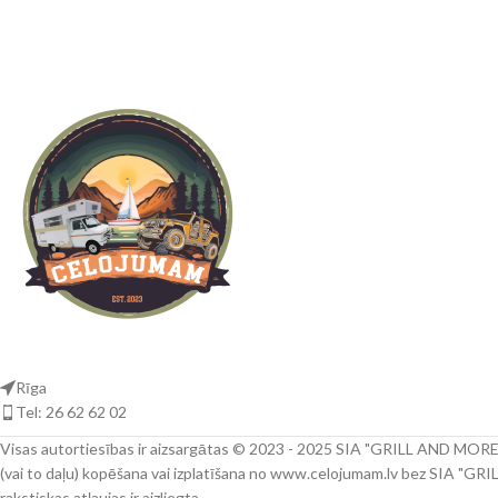
Rīga
Tel: 26 62 62 02
Visas autortiesības ir aizsargātas © 2023 - 2025 SIA "GRILL AND MORE"
(vai to daļu) kopēšana vai izplatīšana no www.celojumam.lv bez SIA "G
rakstiskas atļaujas ir aizliegta.