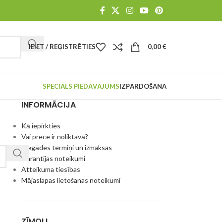
IEIET / REĢISTRĒTIES
0,00
€
SPECIĀLS PIEDĀVĀJUMS
IZPĀRDOŠANA
INFORMĀCIJA
Kā iepirkties
Vai prece ir noliktavā?
Piegādes termiņi un izmaksas
Garantijas noteikumi
Atteikuma tiesības
Mājaslapas lietošanas noteikumi
ZĪMOLI