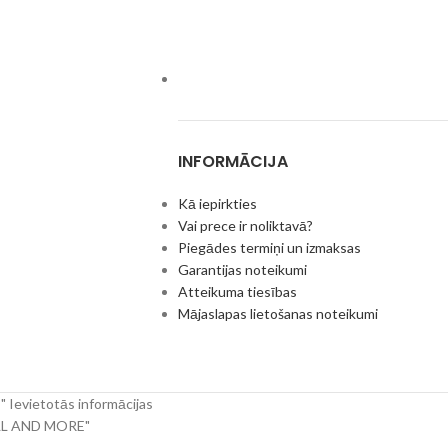
INFORMĀCIJA
Kā iepirkties
Vai prece ir noliktavā?
Piegādes termiņi un izmaksas
Garantijas noteikumi
Atteikuma tiesības
Mājaslapas lietošanas noteikumi
 Ievietotās informācijas
RILL AND MORE"