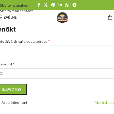
Skip to navigation
Skip to main content
IZVĒLNE
enākt
*
etotājvārds vai e-pasta adrese
*
assword
IELOGOTIES
Atcerēties mani
Aizmirsi paro