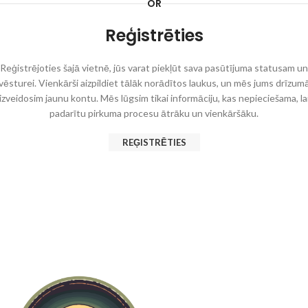
OR
Reģistrēties
Reģistrējoties šajā vietnē, jūs varat piekļūt sava pasūtījuma statusam un
vēsturei. Vienkārši aizpildiet tālāk norādītos laukus, un mēs jums drīzum
izveidosim jaunu kontu. Mēs lūgsim tikai informāciju, kas nepieciešama, la
padarītu pirkuma procesu ātrāku un vienkāršāku.
REĢISTRĒTIES