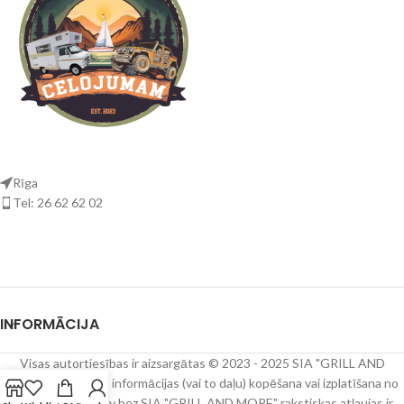
Rīga
Tel: 26 62 62 02
INFORMĀCIJA
Visas autortiesības ir aizsargātas © 2023 - 2025 SIA "GRILL AND
MORE" Ievietotās informācijas (vai to daļu) kopēšana vai izplatīšana no
www.celojumam.lv bez SIA "GRILL AND MORE" rakstiskas atļaujas ir