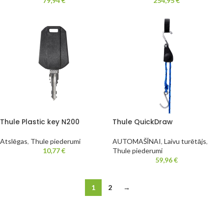
79,94
€
254,95
€
Thule Plastic key N200
Thule QuickDraw
Atslēgas
,
Thule piederumi
AUTOMAŠĪNAI
,
Laivu turētājs
,
10,77
€
Thule piederumi
59,96
€
1
2
→