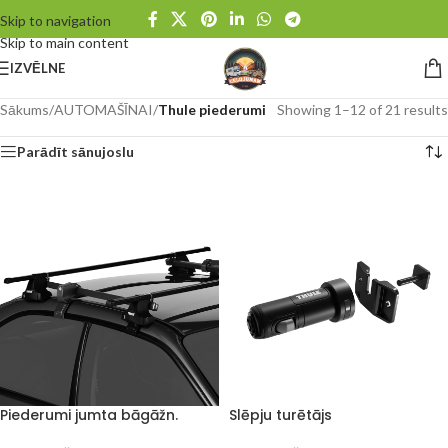
Skip to navigation
Skip to main content
IZVĒLNE
Sākums
/
AUTOMAŠĪNAI
/
Thule piederumi
Showing 1–12 of 21 results
Parādīt sānujoslu
Piederumi jumta bāgāžn.
Slēpju turētājs