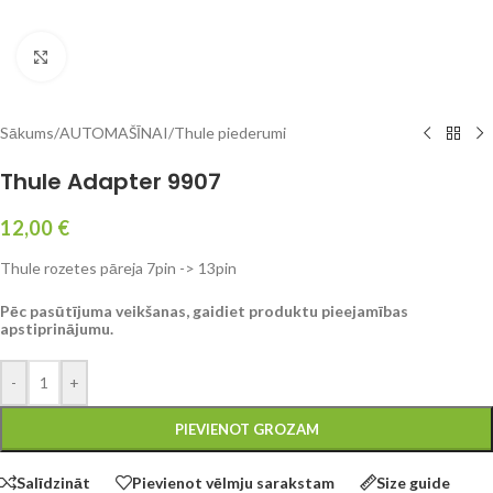
Click to enlarge
Sākums
/
AUTOMAŠĪNAI
/
Thule piederumi
Thule Adapter 9907
12,00
€
Thule rozetes pāreja 7pin -> 13pin
Pēc pasūtījuma veikšanas, gaidiet produktu pieejamības
apstiprinājumu.
-
+
PIEVIENOT GROZAM
Salīdzināt
Pievienot vēlmju sarakstam
Size guide