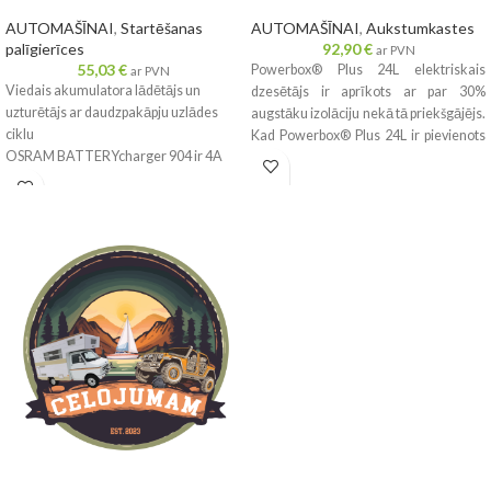
AUTOMAŠĪNAI
,
Startēšanas
AUTOMAŠĪNAI
,
Aukstumkastes
palīgierīces
92,90
€
ar PVN
55,03
€
Powerbox® Plus 24L elektriskais
ar PVN
Viedais akumulatora lādētājs un
dzesētājs ir aprīkots ar par 30%
uzturētājs ar daudzpakāpju uzlādes
augstāku izolāciju nekā tā priekšgājējs.
ciklu
Kad Powerbox® Plus 24L ir pievienots
OSRAM BATTERYcharger 904 ir 4A
elektrībai, izmantojot transformatoru,
viedais lādētājs un akumulatora
tas uztur saturu par 20°C zemāku par
uzturētājs 6V un 12V
apkārtējās vides temperatūru.
transportlīdzekļiem, tostarp
Uzlabotais un ļoti klusais ventilators
motocikliem un lielākajai daļai mazāku
izstaro maksimāli 39 dB, kas jūs
transportlīdzekļu. 7 pakāpju uzlādes
nepamodinās naktī! Strāvas vadu un
cikls, nospiežot pogu litija
kontaktdakšu var arī viegli noņemt un
akumulatoriem ar tikai 9 pakāpju svina
ērti uzglabāt dzesētājā, kad tas netiek
skābes/AGM akumulatoru ciklu.
lietots. Cooler Powerbox® Plus 24L ir
Pievienojiet un pārliecinieties, ka
pretmikrobu odere, kas iegūta no
automašīnas akumulatora lādētājs
ķīmiskas piedevas, kas injicēta
uztur jūsu automašīnas akumulatoru,
starplikas plastmasā. Ar jaunu un
jo tas automātiski pielāgojas ilgstošas ​​
modernu formu, kas izgatavota no
apkopes režīmam, kad akumulators ir
stipra un bieza polipropilēna, šis
pilns. Ietver digitālo displeju, kas
dzesētājs stundām ilgi saglabā vēsumu
atvieglo uzlādes procesu, un virkni
pat tad, ja tas ir atvienots no