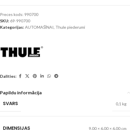
Preces kods:
990700
SKU:
69-990700
Kategorijas:
AUTOMAŠĪNAI
,
Thule piederumi
Dalīties:
Papildu informācija
SVARS
0,1 kg
DIMENSIJAS
9,00 × 6,00 × 6,00 cm