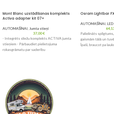
Mont Blanc uzstādīšanas komplekts
Osram Lightbar F
Activa adapter kit 07+
AUTOMAŠĪNAI
,
LED
AUTOMAŠĪNAI
,
Jumta stieņi
64,1
37,00
€
Palielināts spilgtums
- Integrēts sliežu komplekts ACTIVA jumta
gaismām tālā un tuv
stieņiem - Pārbaudiet pielietojuma
Īpaši, braucot pa lau
rokasgrāmatu par saderību
lielākai redzamības d
galvenā nozīme drošī
Mont Blanc Activa 07
LEDriving Lightbar F
Preces numurs 331620
LED papildu gaisma, k
Krāsa Melna
tālu lauka apgaismoj
EAN 3218063316205
Piemērots tērauda stieņiem: Nē
Kravnesība, max (kg) 75
Neto svars (kg) 0,6
Iepakojuma izmērs, mm: 215x55x215
Jumta tips: Integrētas sliedes