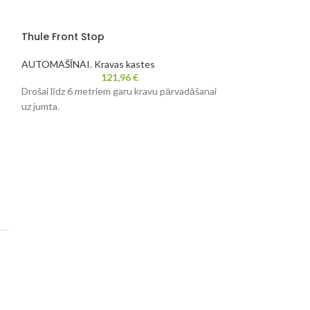
Thule Front Stop
Thule Kāpņu tur
AUTOMAŠĪNAI
,
Kravas kastes
AUTOMAŠĪNAI
,
K
121,96
€
Drošai līdz 6 metriem garu kravu pārvadāšanai
Kāpņu turētājs, k
uz jumta.
jūsu laiku.