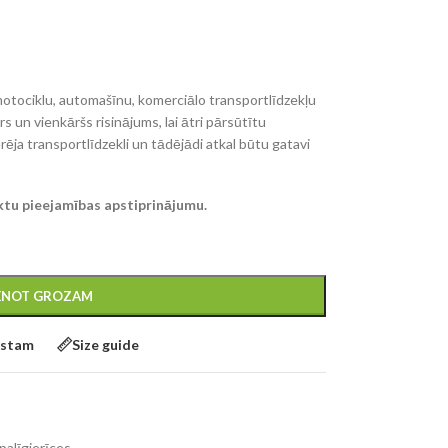
otociklu, automašīnu, komerciālo transportlīdzekļu
s un vienkāršs risinājums, lai ātri pārsūtītu
ēja transportlīdzekli un tādējādi atkal būtu gatavi
ktu pieejamības apstiprinājumu.
IENOT GROZAM
kstam
Size guide
palīgierīces