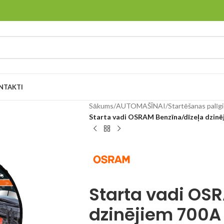
NTAKTI
Sākums
/
AUTOMAŠĪNAI
/
Startēšanas palīg
Starta vadi OSRAM Benzīna/dīzeļa dzinē
Starta vadi OS
dzinējiem 700A