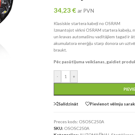
34,23
€
ar PVN
Klasiskie startera kabeļi no OSRAM
Izmantojot virkni OSRAM startera kabeļu, m
un kravas automašīnu vadītājiem tagad ir ātr
akumulatora enerģiju starp donora un uztvēr
braukt.
Pēc pasūtījuma veikšanas, gaidiet produ
-
+
PIEV
Salīdzināt
Pievienot vēlmju sara
Preces kods:
OSOSC250A
SKU:
OSOSC250A
Kategorijas:
AUTOMAŠĪNAI
,
Startēšanas 