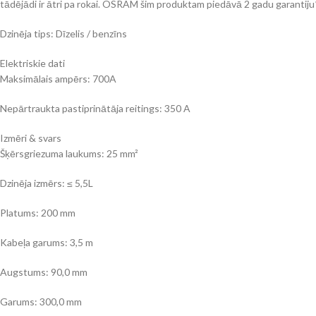
tādējādi ir ātri pa rokai. OSRAM šim produktam piedāvā 2 gadu garantiju*
Dzinēja tips: Dīzelis / benzīns
Elektriskie dati
Maksimālais ampērs: 700A
Nepārtraukta pastiprinātāja reitings: 350 A
Izmēri & svars
Šķērsgriezuma laukums: 25 mm²
Dzinēja izmērs: ≤ 5,5L
Platums: 200 mm
Kabeļa garums: 3,5 m
Augstums: 90,0 mm
Garums: 300,0 mm