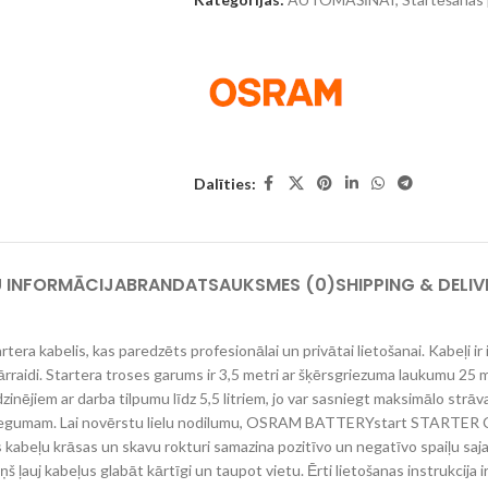
Dalīties:
U INFORMĀCIJA
BRAND
ATSAUKSMES (0)
SHIPPING & DELIV
belis, kas paredzēts profesionālai un privātai lietošanai. Kabeļi ir izg
ārraidi. Startera troses garums ir 3,5 metri ar šķērsgriezuma laukumu 2
zinējiem ar darba tilpumu līdz 5,5 litriem, jo var sasniegt maksimālo strā
priegumam. Lai novērstu lielu nodilumu, OSRAM BATTERYstart STARTER CA
 kabeļu krāsas un skavu rokturi samazina pozitīvo un negatīvo spaiļu saja
 ļauj kabeļus glabāt kārtīgi un taupot vietu. Ērti lietošanas instrukcija 