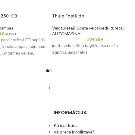
X250-CB
Thule FastRide
 lampas
Veloturētāji
,
Jumta velosipēdu turētāji
,
3
€
AUTOMAŠĪNAI
ar PVN
224,95
€
, pateicoties LED papildu
jumta velosipēdu bagāžnieka dakšu
ējā lauka apgaismojumam
stiprinājums melns
ku un zemes ceļiem,
iapazonam var būt
bas nodrošināšanā.
X250-CB ir EEK saderīga
as nodrošina papildu
umu uz tumšiem ceļiem.
INFORMĀCIJA
Kā iepirkties
Vai prece ir noliktavā?