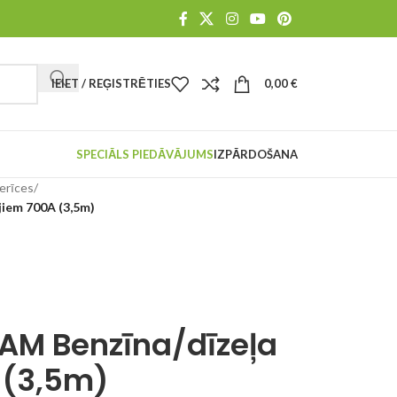
IEIET / REĢISTRĒTIES
0,00
€
SPECIĀLS PIEDĀVĀJUMS
IZPĀRDOŠANA
ierīces
/
jiem 700A (3,5m)
RAM Benzīna/dīzeļa
 (3,5m)