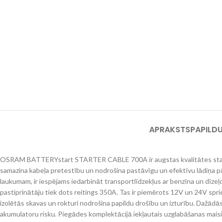
APRAKSTS
PAPILD
OSRAM BATTERYstart STARTER CABLE 700A ir augstas kvalitātes startera ka
samazina kabeļa pretestību un nodrošina pastāvīgu un efektīvu lādiņa p
laukumam, ir iespējams iedarbināt transportlīdzekļus ar benzīna un dīzeļd
pastiprinātāju tiek dots reitings 350A. Tas ir piemērots 12V un 24V s
izolētās skavas un rokturi nodrošina papildu drošību un izturību. Dažādās
akumulatoru risku. Piegādes komplektācijā iekļautais uzglabāšanas maisiņš