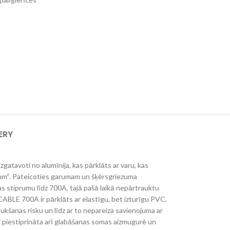
ERY
atavoti no alumīnija, kas pārklāts ar varu, kas
5 mm². Pateicoties garumam un šķērsgriezuma
vas stiprumu līdz 700A, tajā pašā laikā nepārtrauktu
BLE 700A ir pārklāts ar elastīgu, bet izturīgu PVC,
ukšanas risku un līdz ar to nepareiza savienojuma ar
ir piestiprināta arī glabāšanas somas aizmugurē un