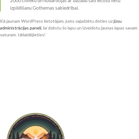
2000 cilvēku un nodarbojas ar dažādu satriecošu lietu
izpildīšanu Gothemas sabiedrībai.
Kā jaunam WordPress lietotājam, jums vajadzētu doties uz
jūsu
administrācijas paneli
, lai dzēstu šo lapu un izveidotu jaunas lapas savam
saturam. Izklaidējieties!