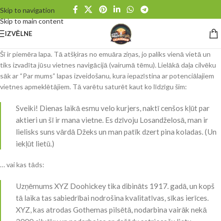
Skip to navigation
Skip to main content
IZVĒLNE
Šī ir piemēra lapa. Tā atšķiras no emuāra ziņas, jo paliks vienā vietā un
tiks izvadīta jūsu vietnes navigācijā (vairumā tēmu). Lielākā daļa cilvēku
sāk ar “Par mums” lapas izveidošanu, kura iepazīstina ar potenciālajiem
vietnes apmeklētājiem. Tā varētu saturēt kaut ko līdzīgu šim:
Sveiki! Dienas laikā esmu velo kurjers, naktī cenšos kļūt par
aktieri un šī ir mana vietne. Es dzīvoju Losandželosā, man ir
lielisks suns vārdā Džeks un man patīk dzert pina koladas. (Un
iekļūt lietū.)
… vai kas tāds:
Uzņēmums XYZ Doohickey tika dibināts 1917. gadā, un kopš
tā laika tas sabiedrībai nodrošina kvalitatīvas, sīkas ierīces.
XYZ, kas atrodas Gothemas pilsētā, nodarbina vairāk nekā