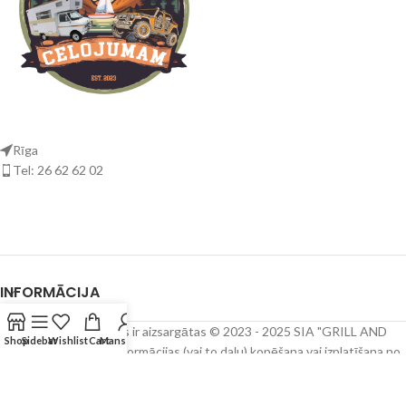
Rīga
Tel: 26 62 62 02
INFORMĀCIJA
Visas autortiesības ir aizsargātas © 2023 - 2025 SIA "GRILL AND
Shop
Sidebar
Wishlist
Cart
Mans konts
MORE" Ievietotās informācijas (vai to daļu) kopēšana vai izplatīšana no
www.celojumam.lv bez SIA "GRILL AND MORE" rakstiskas atļaujas ir
aizliegta.