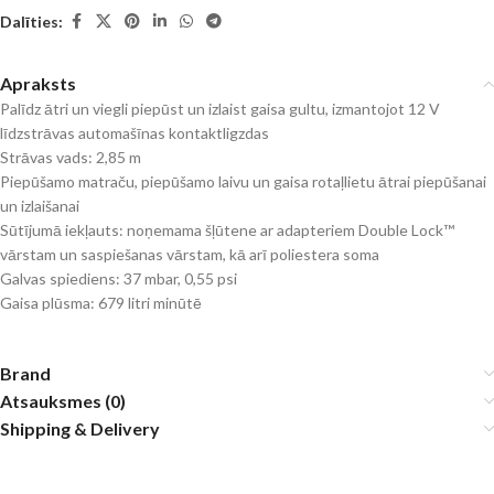
Dalīties:
Apraksts
Palīdz ātri un viegli piepūst un izlaist gaisa gultu, izmantojot 12 V
līdzstrāvas automašīnas kontaktligzdas
Strāvas vads: 2,85 m
Piepūšamo matraču, piepūšamo laivu un gaisa rotaļlietu ātrai piepūšanai
un izlaišanai
Sūtījumā iekļauts: noņemama šļūtene ar adapteriem Double Lock™
vārstam un saspiešanas vārstam, kā arī poliestera soma
Galvas spiediens: 37 mbar, 0,55 psi
Gaisa plūsma: 679 litri minūtē
Brand
Atsauksmes (0)
Shipping & Delivery