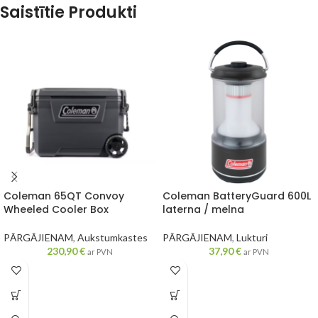
Saistītie Produkti
Coleman 65QT Convoy
Coleman BatteryGuard 600L
Wheeled Cooler Box
laterna / melna
PĀRGĀJIENAM
,
Aukstumkastes
PĀRGĀJIENAM
,
Lukturi
230,90
€
37,90
€
ar PVN
ar PVN