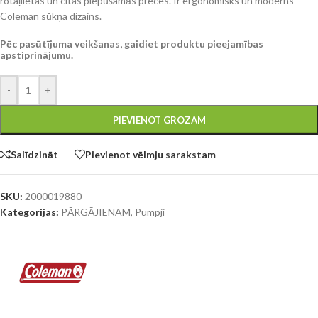
rotaļlietas un citas piepūšamās preces. Ir ergonomisks un moderns
Coleman sūkņa dizains.
Pēc pasūtījuma veikšanas, gaidiet produktu pieejamības
apstiprinājumu.
-
+
PIEVIENOT GROZAM
Salīdzināt
Pievienot vēlmju sarakstam
SKU:
2000019880
Kategorijas:
PĀRGĀJIENAM
,
Pumpji