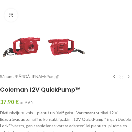
Click to enlarge
Sākums
/
PĀRGĀJIENAM
/
Pumpji
Coleman 12V QuickPump™
37,90
€
ar PVN
Divfunkciju sūknis – piepūš un izlaiž gaisu. Var izmantot tikai 12 V
līdzstrāvas automašīnu kontaktligzdām. 12V QuickPump™ ir gan Double
Lock™ vārsts, gan saspiešanas vārsta adapteri, lai piepūstu pludmales