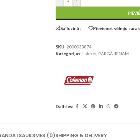
PIEV
Salīdzināt
Pievienot vēlmju sara
SKU:
2000033874
Kategorijas:
Lukturi
,
PĀRGĀJIENAM
Dalīties:
RAND
ATSAUKSMES (0)
SHIPPING & DELIVERY