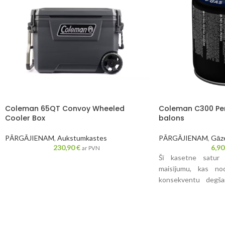
Coleman 65QT Convoy Wheeled
Coleman C300 Pe
Cooler Box
balons
PĀRGĀJIENAM
,
Aukstumkastes
PĀRGĀJIENAM
,
Gāze
230,90
€
6,9
ar PVN
Šī kasetne satur 
maisījumu, kas no
konsekventu degša
diapazonā zemākos 
ideāli piemērotu vis
Coleman® kārtridžā
vītne, kas ļauj vieg