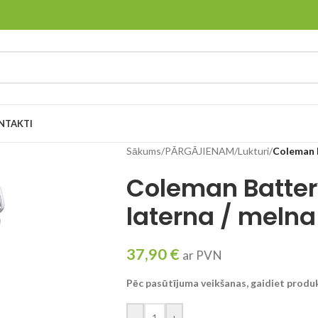
NTAKTI
Sākums
/
PĀRGĀJIENAM
/
Lukturi
/
Coleman 
Coleman Batte
laterna / melna
37,90
€
ar PVN
Pēc pasūtījuma veikšanas, gaidiet produ
-
+