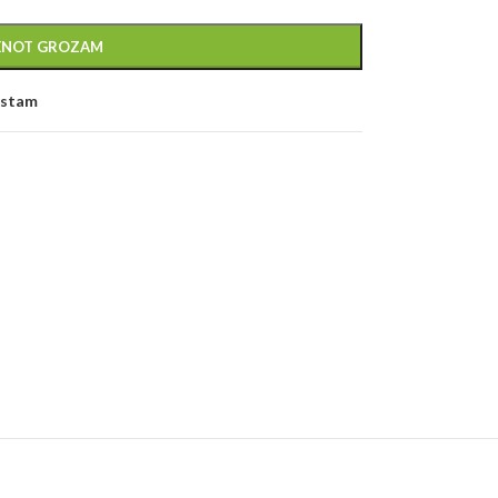
IENOT GROZAM
kstam