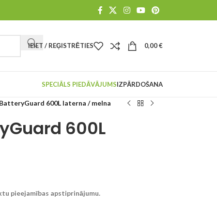
IEIET / REĢISTRĒTIES
0,00
€
SPECIĀLS PIEDĀVĀJUMS
IZPĀRDOŠANA
BatteryGuard 600L laterna / melna
ryGuard 600L
ktu pieejamības apstiprinājumu.