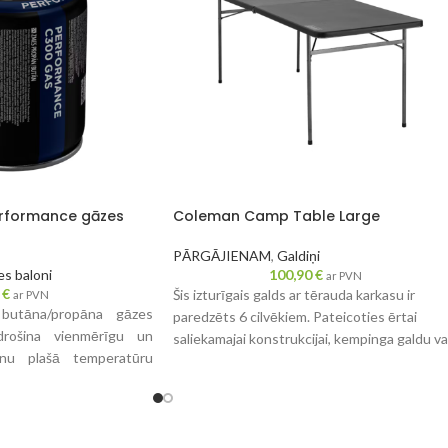
rformance gāzes
Coleman Camp Table Large
PĀRGĀJIENAM
,
Galdiņi
s baloni
100,90
€
ar PVN
0
€
Šis izturīgais galds ar tērauda karkasu ir
ar PVN
butāna/propāna gāzes
paredzēts 6 cilvēkiem. Pateicoties ērtai
drošina vienmērīgu un
saliekamajai konstrukcijai, kempinga galdu va
nu plašā temperatūru
viegli transportēt uz un no kempinga.
augstumos, padarot to
pārējai lietošanai. Visām
m ir standarta skrūvju
li piestiprināt Coleman®