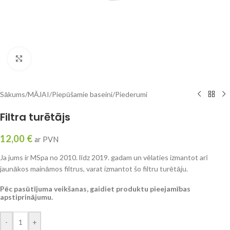
Click to enlarge
Sākums
/
MĀJAI
/
Piepūšamie baseini
/
Piederumi
Filtra turētājs
12,00
€
ar PVN
Ja jums ir MSpa no 2010. līdz 2019. gadam un vēlaties izmantot arī
jaunākos maināmos filtrus, varat izmantot šo filtru turētāju.
Pēc pasūtījuma veikšanas, gaidiet produktu pieejamības
apstiprinājumu.
-
+