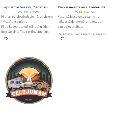
Piepūšamie baseini
,
Piederumi
Piepūšamie baseini
,
Piederumi
25,00
€
79,00
€
ar PVN
ar PVN
Filtri ar 90 ielocēm ir piemēroti visiem
Pasargājiet savu spa vannu no
“Mspa” baseiniem.
laikapstākļu, piemēram, lietus un
Filtru kasetnes nodrošina tīru ūdeni
saules iedarbības.
jūsu baseinā. Tos ir ērti uzstādīt un
Paredzēts 6 vietīgajiem baseiniem
veikt to apkopi. Tie vienkārši jānoskalo
zem ūdens strūklas. Ja tie pēc
skalošanas joprojām ir netīri vai ir
mainījuši krāsu, tie jānomaina. Citādi
var sabojāties filtra sūknis. “Mspa” filtri
ir izgatavoti nevis no papīra, bet gan no
polipropilēna.