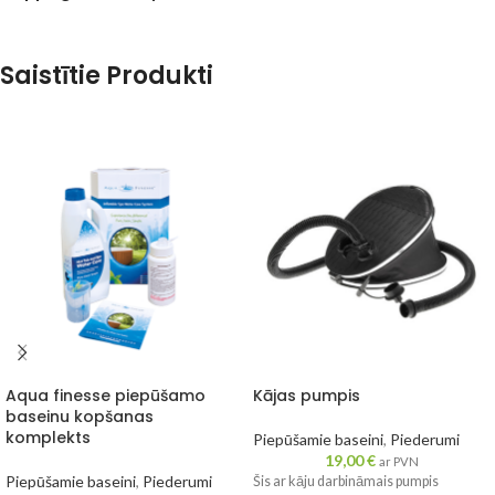
Saistītie Produkti
Aqua finesse piepūšamo
Kājas pumpis
baseinu kopšanas
komplekts
Piepūšamie baseini
,
Piederumi
19,00
€
ar PVN
Piepūšamie baseini
,
Piederumi
Šis ar kāju darbināmais pumpis