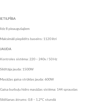
IETILPĪBA
līdz 8 pieaugušajiem
Maksimāli piepildīts baseins: 1120 litri
JAUDA
Kontroles sistēma: 220 – 240v / 50 Hz
Sildītāja jauda: 1500W
Masāžas gaisa strūklas jauda: 600W
Gaisa burbuļu hidro masāžas sistēma: 144 sprauslas
Sildīšanas ātrums: 0.8 – 1.2°C stundā