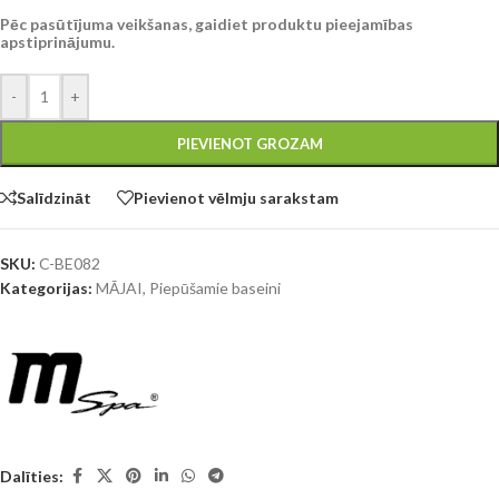
Pēc pasūtījuma veikšanas, gaidiet produktu pieejamības
apstiprinājumu.
-
+
PIEVIENOT GROZAM
Salīdzināt
Pievienot vēlmju sarakstam
SKU:
C-BE082
Kategorijas:
MĀJAI
,
Piepūšamie baseini
Dalīties: