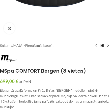
Click to enlarge
Sākums
/
MĀJAI
/
Piepūšamie baseini
MSpa COMFORT Bergen (8 vietas)
699,00
€
ar PVN
Elegantā apaļā forma un tīrās līnijas “BERGEN” modeļiem piešķir
mūsdienīgu izskatu, kas saskan ar plašu mājokļa vai dārza dekoru klāstu.
Tūkstošiem burbulīšu jums palīdzēs sakopot domas un mazināt spriedzi
muskuļos.