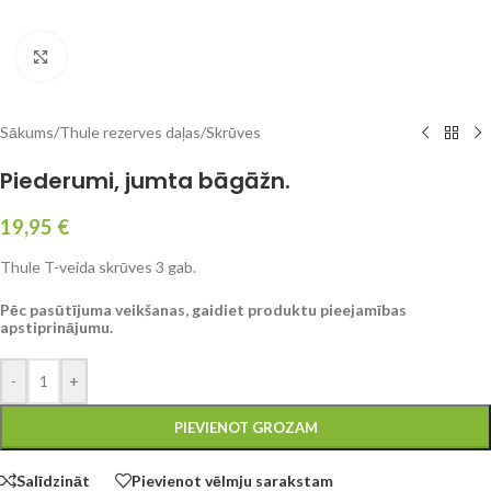
Click to enlarge
Sākums
/
Thule rezerves daļas
/
Skrūves
Piederumi, jumta bāgāžn.
19,95
€
Thule T-veida skrūves 3 gab.
Pēc pasūtījuma veikšanas, gaidiet produktu pieejamības
apstiprinājumu.
-
+
PIEVIENOT GROZAM
Salīdzināt
Pievienot vēlmju sarakstam