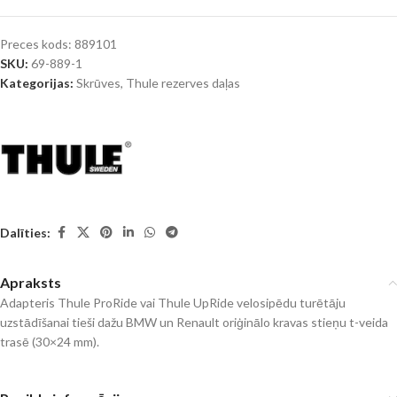
Preces kods:
889101
SKU:
69-889-1
Kategorijas:
Skrūves
,
Thule rezerves daļas
Dalīties:
Apraksts
Adapteris Thule ProRide vai Thule UpRide velosipēdu turētāju
uzstādīšanai tieši dažu BMW un Renault oriģinālo kravas stieņu t-veida
trasē (30×24 mm).