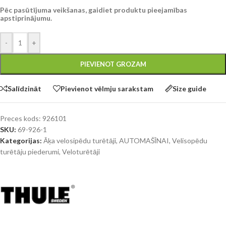
Pēc pasūtījuma veikšanas, gaidiet produktu pieejamības
apstiprinājumu.
-
+
PIEVIENOT GROZAM
Salīdzināt
Pievienot vēlmju sarakstam
Size guide
Preces kods:
926101
SKU:
69-926-1
Kategorijas:
Āķa velosipēdu turētāji
,
AUTOMAŠĪNAI
,
Velisopēdu
turētāju piederumi
,
Veloturētāji