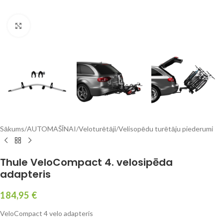
Click to enlarge
Sākums
/
AUTOMAŠĪNAI
/
Veloturētāji
/
Velisopēdu turētāju piederumi
Thule VeloCompact 4. velosipēda
adapteris
184,95
€
VeloCompact 4 velo adapteris