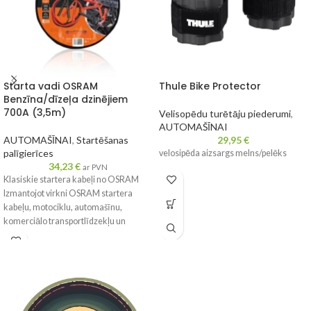
Starta vadi OSRAM
Thule Bike Protector
Benzīna/dīzeļa dzinējiem
700A (3,5m)
Velisopēdu turētāju piederumi
,
AUTOMAŠĪNAI
AUTOMAŠĪNAI
,
Startēšanas
29,95
€
palīgierīces
velosipēda aizsargs melns/pelēks
34,23
€
ar PVN
Klasiskie startera kabeļi no OSRAM
Izmantojot virkni OSRAM startera
kabeļu, motociklu, automašīnu,
komerciālo transportlīdzekļu un
kravas automašīnu vadītājiem tagad ir
ātrs un vienkāršs risinājums, lai ātri
pārsūtītu akumulatora enerģiju starp
donora un uztvērēja transportlīdzekli
un tādējādi atkal būtu gatavi braukt.