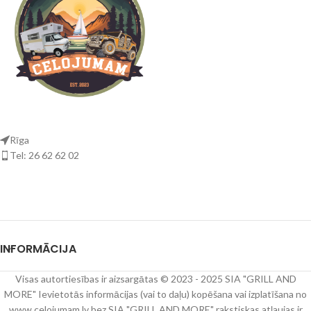
Rīga
Tel: 26 62 62 02
INFORMĀCIJA
Visas autortiesības ir aizsargātas © 2023 - 2025 SIA "GRILL AND
MORE" Ievietotās informācijas (vai to daļu) kopēšana vai izplatīšana no
www.celojumam.lv bez SIA "GRILL AND MORE" rakstiskas atļaujas ir