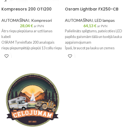
Kompresors 200 OTI200
Osram Lightbar FX250-CB
AUTOMAŠĪNAI
,
Kompresori
AUTOMAŠĪNAI
,
LED lampas
28,04
€
64,13
€
ar PVN
ar PVN
Ātrs riepu piepūšana ar uztīšanas
Palielināts spilgtums, pateicoties LED
kabeli
papildu gaismām tālā un tuvējā lauka
OSRAM Tyreinflate 200 analogais
apgaismojumam
riepu piepumpētājs piepūš 13 collu riepu
Īpaši, braucot pa lauku un zemes
līdz pat 4,5 minūtēs**. Tam ir liela
ceļiem, lielākai redzamības
ieslēgšanas/izslēgšanas poga ērtai
diapazonam var būt galvenā nozīme
lietošanai. Tā stabilais dizains
drošības nodrošināšanā. LEDriving
nekustina uzpūtēju lietošanas laikā.
Lightbar FX250-CB ir EEK saderīga
Tyreinflate 200 garais 3 m barošanas
LED papildu gaisma, kas nodrošina
kabelis, kas tiek darbināts no
papildu tālu lauka apgaismojumu uz
automašīnas 12 V kontaktligzdas,
tumšiem ceļiem.
atvieglo visu transportlīdzekļu riepu
aizsniegšanu. Parāda spiediena
rādījumus kPA, bāros un PSI. Ietver
glabāšanas nodalījumu riepu vārstu
vāciņiem lietošanas laikā.
Līdzi nāk trīsdaļīgs adapteru