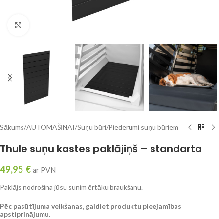
Click to enlarge
Sākums
/
AUTOMAŠĪNAI
/
Suņu būri
/
Piederumi suņu būriem
Thule suņu kastes paklājiņš – standarta
49,95
€
ar PVN
Paklājs nodrošina jūsu sunim ērtāku braukšanu.
Pēc pasūtījuma veikšanas, gaidiet produktu pieejamības
apstiprinājumu.