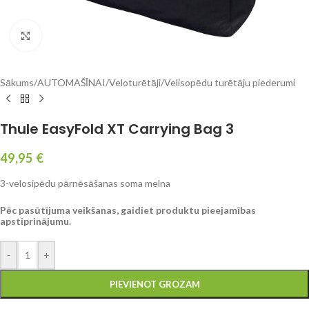
Click to enlarge
Sākums
/
AUTOMAŠĪNAI
/
Veloturētāji
/
Velisopēdu turētāju piederumi
Thule EasyFold XT Carrying Bag 3
49,95
€
3-velosipēdu pārnēsāšanas soma melna
Pēc pasūtījuma veikšanas, gaidiet produktu pieejamības
apstiprinājumu.
-
+
PIEVIENOT GROZAM