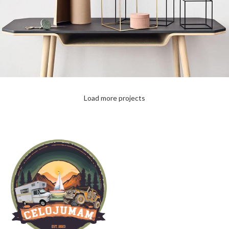
Load more projects
Leo uteu ullamcorper
Kitchen