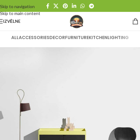
Skip to navigation
Skip to main content
IZVĒLNE
ALL
ACCESSORIES
DECOR
FURNITURE
KITCHEN
LIGHTING