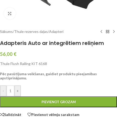
Click to enlarge
Sākums
/
Thule rezerves daļas
/
Adapteri
Adapteris Auto ar integrētiem reliņiem
56,00
€
Thule Flush Railing KIT 6168
Pēc pasūtījuma veikšanas, gaidiet produktu pieejamības
apstiprinājumu.
-
+
PIEVIENOT GROZAM
Salīdzināt
Pievienot vēlmju sarakstam