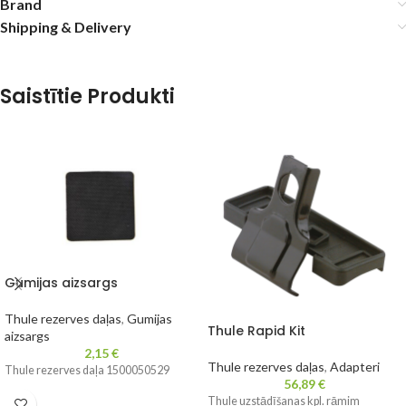
Brand
Shipping & Delivery
Saistītie Produkti
Gumijas aizsargs
Thule rezerves daļas
,
Gumijas
Thule Rapid Kit
aizsargs
2,15
€
Thule rezerves daļas
,
Adapteri
Thule rezerves daļa 1500050529
56,89
€
Thule uzstādīšanas kpl. rāmim