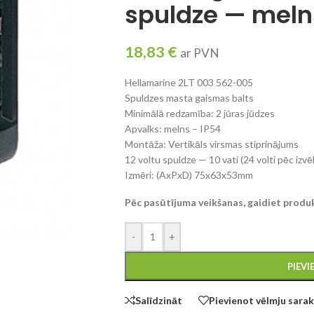
spuldze — meln
18,83
€
ar PVN
Hellamarine 2LT 003 562-005
Spuldzes masta gaismas balts
Minimālā redzamība: 2 jūras jūdzes
Apvalks: melns – IP54
Montāža: Vertikāls virsmas stiprinājums
12 voltu spuldze — 10 vati (24 volti pēc izvē
Izmēri: (AxPxD) 75x63x53mm
Pēc pasūtījuma veikšanas, gaidiet produ
-
+
PIEV
Salīdzināt
Pievienot vēlmju sara