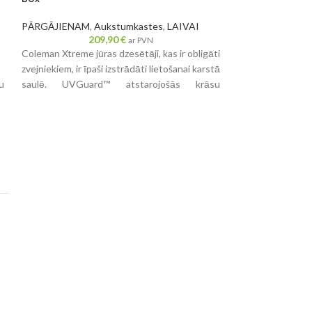
melna
PĀRGĀJIENAM
,
Aukstumkastes
,
LAIVAI
209,90
€
LAIVAI
,
Apgaism
ar PVN
2
Coleman Xtreme jūras dzesētāji, kas ir obligāti
Spuldze Divu krās
zvejniekiem, ir īpaši izstrādāti lietošanai karstā
Minimālā redzamīb
ju
saulē. UVGuard™ atstarojošās krāsu
Apvalks: melns - 
piedevas aizsargā dzesētāju, cīnoties pret
Montāža: Vertikāl
dzeltenās krāsas maiņu un plaisāšanu, ko
12 voltu spuldze —
izraisa saules iedarbība. Xtreme dzesētājiem ir
izvēles)
nerūsējošā tērauda eņģes, lai izvairītos no
Izmēri: (AxPxD)
rūsas, kad tos vedat nākamajā braucienā ar
laivu. Apvienojumā ar visām Coleman
Xtreme™ dzesēšanas īpašībām šie dzesētāji ir
lieliski piemēroti āra, zvejniekiem vai dienai
pludmalē!