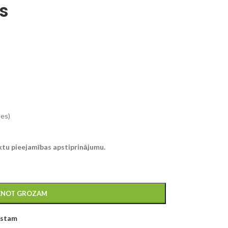
s
les)
ktu pieejamības apstiprinājumu.
IENOT GROZAM
kstam