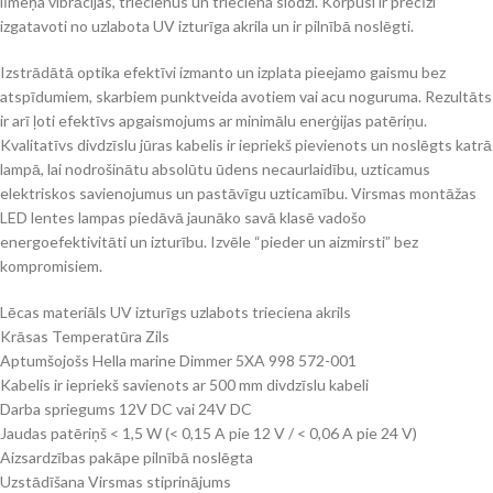
līmeņa vibrācijas, triecienus un trieciena slodzi. Korpusi ir precīzi
izgatavoti no uzlabota UV izturīga akrila un ir pilnībā noslēgti.
Izstrādātā optika efektīvi izmanto un izplata pieejamo gaismu bez
atspīdumiem, skarbiem punktveida avotiem vai acu noguruma. Rezultāts
ir arī ļoti efektīvs apgaismojums ar minimālu enerģijas patēriņu.
Kvalitatīvs divdzīslu jūras kabelis ir iepriekš pievienots un noslēgts katrā
lampā, lai nodrošinātu absolūtu ūdens necaurlaidību, uzticamus
elektriskos savienojumus un pastāvīgu uzticamību. Virsmas montāžas
LED lentes lampas piedāvā jaunāko savā klasē vadošo
energoefektivitāti un izturību. Izvēle “pieder un aizmirsti” bez
kompromisiem.
Lēcas materiāls UV izturīgs uzlabots trieciena akrils
Krāsas Temperatūra Zils
Aptumšojošs Hella marine Dimmer 5XA 998 572-001
Kabelis ir iepriekš savienots ar 500 mm divdzīslu kabeli
Darba spriegums 12V DC vai 24V DC
Jaudas patēriņš < 1,5 W (< 0,15 A pie 12 V / < 0,06 A pie 24 V)
Aizsardzības pakāpe pilnībā noslēgta
Uzstādīšana Virsmas stiprinājums