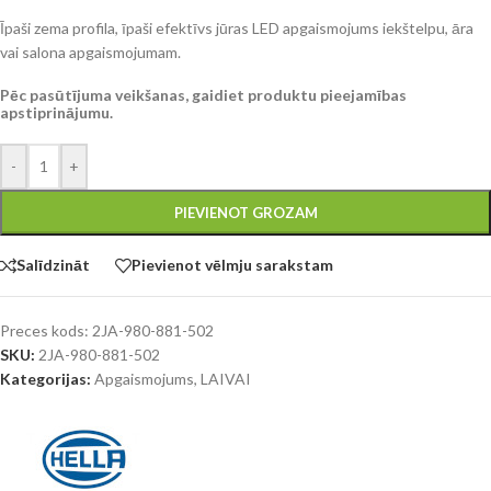
Īpaši zema profila, īpaši efektīvs jūras LED apgaismojums iekštelpu, āra
vai salona apgaismojumam.
Pēc pasūtījuma veikšanas, gaidiet produktu pieejamības
apstiprinājumu.
-
+
PIEVIENOT GROZAM
Salīdzināt
Pievienot vēlmju sarakstam
Preces kods:
2JA-980-881-502
SKU:
2JA-980-881-502
Kategorijas:
Apgaismojums
,
LAIVAI