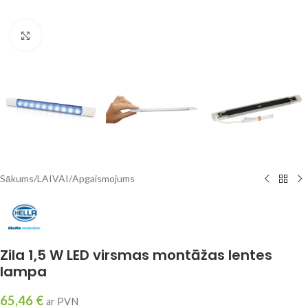
Click to enlarge
Sākums
/
LAIVAI
/
Apgaismojums
Zila 1,5 W LED virsmas montāžas lentes
lampa
65,46
€
ar PVN