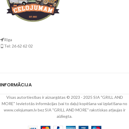
zvejniekiem vai dienai pludmalē!
zvejniekiem vai dienai pludmalē!
Rīga
Tel: 26 62 62 02
INFORMĀCIJA
Visas autortiesības ir aizsargātas © 2023 - 2025 SIA "GRILL AND
MORE" Ievietotās informācijas (vai to daļu) kopēšana vai izplatīšana no
www.celojumam.lv bez SIA "GRILL AND MORE" rakstiskas atļaujas ir
aizliegta.