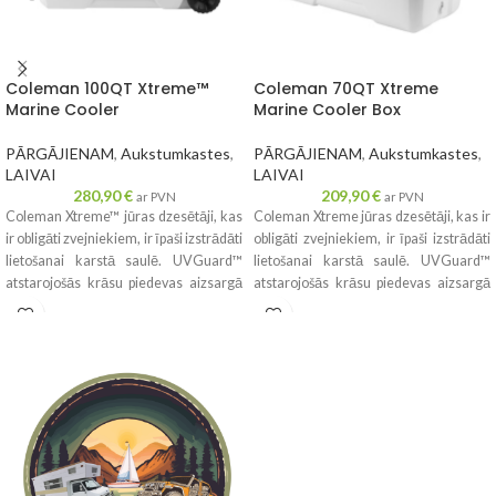
Coleman 100QT Xtreme™
Coleman 70QT Xtreme
Marine Cooler
Marine Cooler Box
PĀRGĀJIENAM
,
Aukstumkastes
,
PĀRGĀJIENAM
,
Aukstumkastes
,
LAIVAI
LAIVAI
280,90
€
209,90
€
ar PVN
ar PVN
Coleman Xtreme™ jūras dzesētāji, kas
Coleman Xtreme jūras dzesētāji, kas ir
ir obligāti zvejniekiem, ir īpaši izstrādāti
obligāti zvejniekiem, ir īpaši izstrādāti
lietošanai karstā saulē. UVGuard™
lietošanai karstā saulē. UVGuard™
atstarojošās krāsu piedevas aizsargā
atstarojošās krāsu piedevas aizsargā
dzesētāju, cīnoties pret dzeltenās
dzesētāju, cīnoties pret dzeltenās
krāsas maiņu un plaisāšanu, ko izraisa
krāsas maiņu un plaisāšanu, ko izraisa
saules iedarbība. Xtreme™ dzesētājiem
saules iedarbība. Xtreme dzesētājiem
ir nerūsējošā tērauda eņģes, lai
ir nerūsējošā tērauda eņģes, lai
izvairītos no rūsas, kad tos vedat
izvairītos no rūsas, kad tos vedat
nākamajā braucienā ar laivu.
nākamajā braucienā ar laivu.
Apvienojumā ar visām Coleman
Apvienojumā ar visām Coleman
Xtreme™ dzesēšanas īpašībām šie
Xtreme™ dzesēšanas īpašībām šie
dzesētāji ir lieliski piemēroti āra,
dzesētāji ir lieliski piemēroti āra,