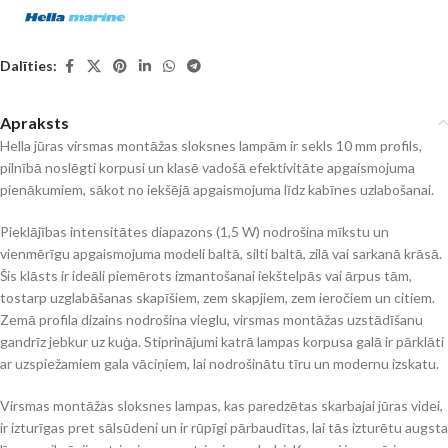
Dalīties:
Apraksts
Hella jūras virsmas montāžas sloksnes lampām ir sekls 10 mm profils,
pilnībā noslēgti korpusi un klasē vadošā efektivitāte apgaismojuma
pienākumiem, sākot no iekšējā apgaismojuma līdz kabīnes uzlabošanai.
Pieklājības intensitātes diapazons (1,5 W) nodrošina mīkstu un
vienmērīgu apgaismojuma modeli baltā, silti baltā, zilā vai sarkanā krāsā.
Šis klāsts ir ideāli piemērots izmantošanai iekštelpās vai ārpus tām,
tostarp uzglabāšanas skapīšiem, zem skapjiem, zem ieročiem un citiem.
Zemā profila dizains nodrošina vieglu, virsmas montāžas uzstādīšanu
gandrīz jebkur uz kuģa. Stiprinājumi katrā lampas korpusa galā ir pārklāti
ar uzspiežamiem gala vāciņiem, lai nodrošinātu tīru un modernu izskatu.
Virsmas montāžas sloksnes lampas, kas paredzētas skarbajai jūras videi,
ir izturīgas pret sālsūdeni un ir rūpīgi pārbaudītas, lai tās izturētu augsta