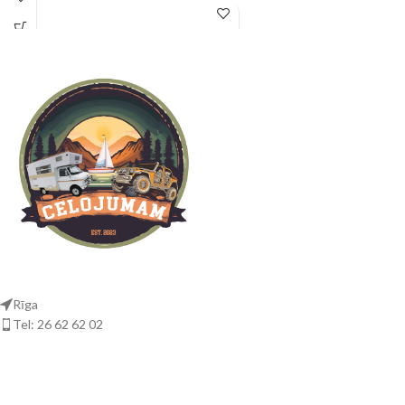
tas uztur saturu par 20°C zemāku par
Mont Blanc Activa 07
apkārtējās vides temperatūru.
Preces numurs 331620
Uzlabotais un ļoti klusais ventilators
Krāsa Melna
izstaro maksimāli 39 dB, kas jūs
EAN 3218063316205
nepamodinās naktī! Strāvas vadu un
Piemērots tērauda stieņiem: Nē
kontaktdakšu var arī viegli noņemt un
Kravnesība, max (kg) 75
ērti uzglabāt dzesētājā, kad tas netiek
Neto svars (kg) 0,6
lietots. Cooler Powerbox® Plus 24L ir
Iepakojuma izmērs, mm: 215x55x215
pretmikrobu odere, kas iegūta no
Jumta tips: Integrētas sliedes
ķīmiskas piedevas, kas injicēta
starplikas plastmasā. Ar jaunu un
modernu formu, kas izgatavota no
stipra un bieza polipropilēna, šis
dzesētājs stundām ilgi saglabā vēsumu
pat tad, ja tas ir atvienots no
elektrotīkla.
Rīga
Tel: 26 62 62 02