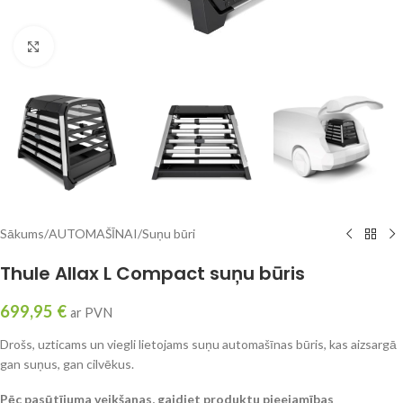
Click to enlarge
Sākums
/
AUTOMAŠĪNAI
/
Suņu būri
Thule Allax L Compact suņu būris
699,95
€
ar PVN
Drošs, uzticams un viegli lietojams suņu automašīnas būris, kas aizsargā
gan suņus, gan cilvēkus.
Pēc pasūtījuma veikšanas, gaidiet produktu pieejamības