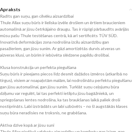
Apraksts
Radīts gan suņu, gan cilvēku aizsardzībai
Thule Allax suņu būris ir lieliska izvēle drošiem un ērtiem braucieniem
automašīnā ar jūsu četrkājaino draugu. Tas ir rūpīgi pārbaudīts avārijās
mūsu pašu Thule testēšanas centrā, kā arī sertificēts TÜV SÜD.
Inovatīvā deformācijas zona nodrošina izcilu aizsardzību gan
pasažieriem, gan jūsu sunim. Ar gāzi amortizētās durvis atveras un
aizveras klusi, un būrim ir iebūvēta slēdzene papildu drošībai.
Klusa konstrukcija un perfekta piegulšana
Suņu būris ir pieejams piecos līdz desmit dažādos izmēros (atkarībā no
tirgus), visiem ar noapaļotām malām, lai nodrošinātu perfektu piegulšanu
gan jūsu automašīnai, gan jūsu sunim. Turklāt suņu ceļojumu būra
dziļumu var regulēt, lai tas perfekti ietilptu jūsu bagāžniekā, un
spriegošanas lentes nodrošina, ka tas braukšanas laikā paliek droši
nostiprināts. Labi izstrādāts un labi uzbūvēts – no šī augstākās klases
suņu būra neradīsies ne troksnis, ne grabēšana.
Aktīva dzīve kopā ar jūsu suni
Thule Allax piedāvā uzlabotu aizsardzību un komfortu gan īsiem, gan