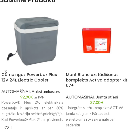
Saistītie Produkti
Campingaz Powerbox Plus
Mont Blanc uzstādīšanas
12V 24L Electric Cooler
komplekts Activa adapter kit
07+
AUTOMAŠĪNAI
,
Aukstumkastes
92,90
€
AUTOMAŠĪNAI
,
Jumta stieņi
ar PVN
37,00
€
Powerbox® Plus 24L elektriskais
- Integrēts sliežu komplekts ACTIVA
dzesētājs ir aprīkots ar par 30%
jumta stieņiem - Pārbaudiet
augstāku izolāciju nekā tā priekšgājējs.
pielietojuma rokasgrāmatu par
Kad Powerbox® Plus 24L ir pievienots
saderību
elektrībai, izmantojot transformatoru,