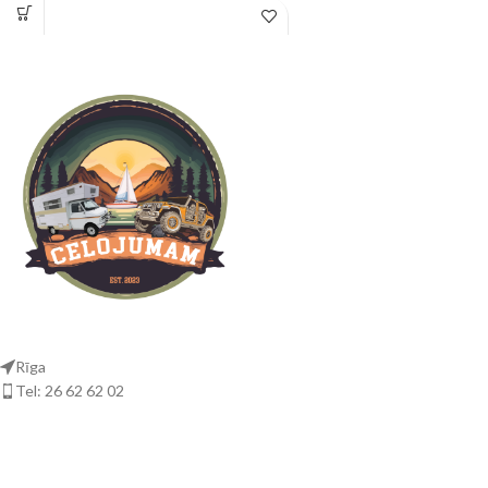
lietošanai. Tā stabilais dizains
Mont Blanc Activa 07
nekustina uzpūtēju lietošanas laikā.
Preces numurs 331620
Tyreinflate 200 garais 3 m barošanas
Krāsa Melna
kabelis, kas tiek darbināts no
EAN 3218063316205
automašīnas 12 V kontaktligzdas,
Piemērots tērauda stieņiem: Nē
atvieglo visu transportlīdzekļu riepu
Kravnesība, max (kg) 75
aizsniegšanu. Parāda spiediena
Neto svars (kg) 0,6
rādījumus kPA, bāros un PSI. Ietver
Iepakojuma izmērs, mm: 215x55x215
glabāšanas nodalījumu riepu vārstu
Jumta tips: Integrētas sliedes
vāciņiem lietošanas laikā.
Līdzi nāk trīsdaļīgs adapteru
komplekts lietošanai ar velosipēdu
riepām, motociklu riepām, bumbiņām
un citām piepūšamām ierīcēm.
Rīga
Tel: 26 62 62 02