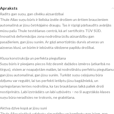
Apraksts
Radīts gan suņu, gan cilvēku aizsardzībai
Thule Allax suņu būris ir lieliska izvēle drošiem un ērtiem braucieniem
automašīnā ar jūsu četrkājaino draugu. Tas ir rūpīgi pārbaudīts avārijās
mūsu pašu Thule testēšanas centrā, kā arī sertificēts TÜV SÜD.
Inovatīvā deformācijas zona nodrošina izcilu aizsardzību gan
pasažieriem, gan jūsu sunim. Ar gāzi amortizētās durvis atveras un
aizveras klusi, un būrim ir iebūvēta slēdzene papildu drošībai.
Klusa konstrukcija un perfekta piegulšana
Suņu būris ir pieejams piecos līdz desmit dažādos izmēros (atkarībā no
tirgus), visiem ar noapaļotām malām, lai nodrošinātu perfektu piegulšanu
gan jūsu automašīnai, gan jūsu sunim. Turklāt suņu ceļojumu būra
dziļumu var regulēt, lai tas perfekti ietilptu jūsu bagāžniekā, un
spriegošanas lentes nodrošina, ka tas braukšanas laikā paliek droši
nostiprināts. Labi izstrādāts un labi uzbūvēts – no šī augstākās klases
suņu būra neradīsies ne troksnis, ne grabēšana.
Aktīva dzīve kopā ar jūsu suni
Thule Allax piedāvā uzlabotu aizsardzību un komfortu gan īsiem, gan