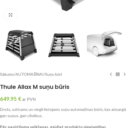
Click to enlarge
Sākums
/
AUTOMAŠĪNAI
/
Suņu būri
Thule Allax M suņu būris
649,95
€
ar PVN
Drošs, uzticams un viegli lietojams suņu automašīnas būris, kas aizsargā
gan suņus, gan cilvēkus.
Pēc pasūtījuma veikšanas, gaidiet produktu pieejamības