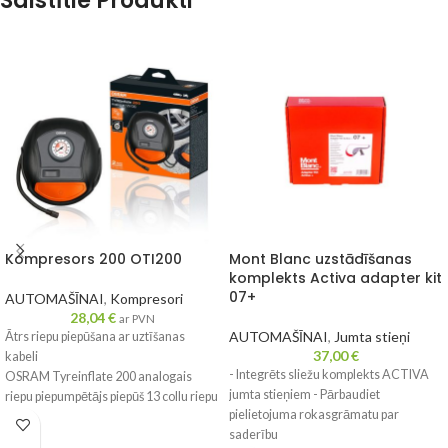
Saistītie Produkti
Kompresors 200 OTI200
Mont Blanc uzstādīšanas
komplekts Activa adapter kit
07+
AUTOMAŠĪNAI
,
Kompresori
28,04
€
ar PVN
AUTOMAŠĪNAI
,
Jumta stieņi
Ātrs riepu piepūšana ar uztīšanas
37,00
€
kabeli
- Integrēts sliežu komplekts ACTIVA
OSRAM Tyreinflate 200 analogais
jumta stieņiem - Pārbaudiet
riepu piepumpētājs piepūš 13 collu riepu
pielietojuma rokasgrāmatu par
līdz pat 4,5 minūtēs**. Tam ir liela
saderību
ieslēgšanas/izslēgšanas poga ērtai