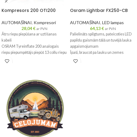
Kompresors 200 OTI200
Osram Lightbar FX250-CB
AUTOMAŠĪNAI
,
Kompresori
AUTOMAŠĪNAI
,
LED lampas
28,04
€
64,13
€
ar PVN
ar PVN
Ātrs riepu piepūšana ar uztīšanas
Palielināts spilgtums, pateicoties LED
kabeli
papildu gaismām tālā un tuvējā lauka
OSRAM Tyreinflate 200 analogais
apgaismojumam
riepu piepumpētājs piepūš 13 collu riepu
Īpaši, braucot pa lauku un zemes
līdz pat 4,5 minūtēs**. Tam ir liela
ceļiem, lielākai redzamības
ieslēgšanas/izslēgšanas poga ērtai
diapazonam var būt galvenā nozīme
lietošanai. Tā stabilais dizains
drošības nodrošināšanā. LEDriving
nekustina uzpūtēju lietošanas laikā.
Lightbar FX250-CB ir EEK saderīga
Tyreinflate 200 garais 3 m barošanas
LED papildu gaisma, kas nodrošina
kabelis, kas tiek darbināts no
papildu tālu lauka apgaismojumu uz
automašīnas 12 V kontaktligzdas,
tumšiem ceļiem.
atvieglo visu transportlīdzekļu riepu
aizsniegšanu. Parāda spiediena
rādījumus kPA, bāros un PSI. Ietver
glabāšanas nodalījumu riepu vārstu
vāciņiem lietošanas laikā.
Līdzi nāk trīsdaļīgs adapteru