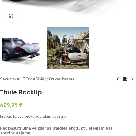
Click to enlarge
Sākums
/
AUTOMAŠĪNAI
/
Kravas kastes
Thule BackUp
609,95
€
kravas kaste piekabes āķim sudraba
Pēc pasūtījuma veikšanas, gaidiet produktu pieejamības
apstiprinājumu.